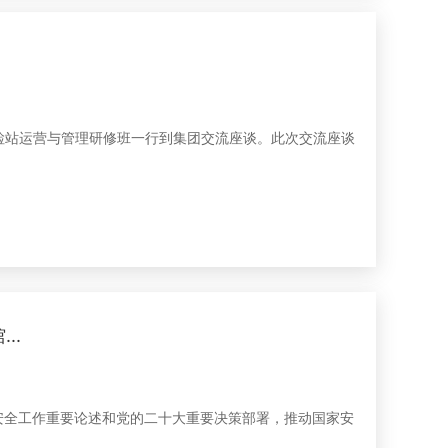
边检站运营与管理研修班一行到集团交流座谈。此次交流座谈
..
安全工作重要论述和党的二十大重要决策部署，推动国家安