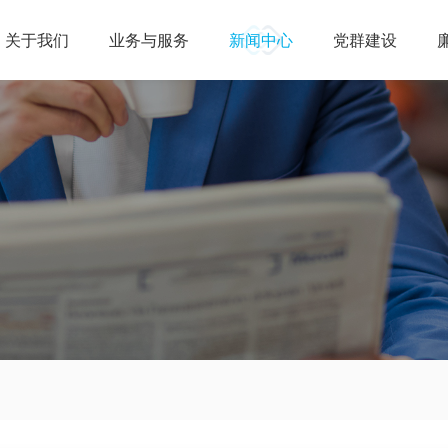
关于我们
业务与服务
新闻中心
党群建设
公司简介
组织架构
工程成套项目
公司业绩
贸易项目
公司要闻
业务资质
业务动态
党建工作
投资与资源开
媒体
群