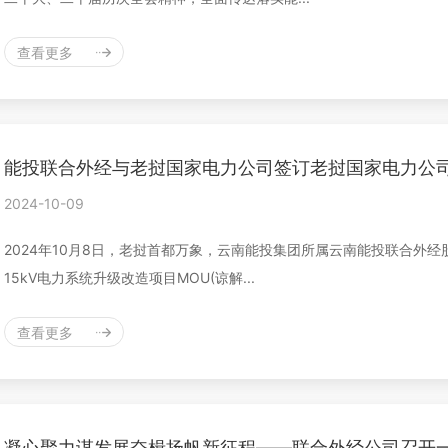
查看更多
能投联合外经与老挝国家电力公司签订老挝国家电力公司.
2024-10-09
2024年10月8日，老挝首都万象，云南能投集团所属云南能投联合外
15kV电力系统升级改造项目MOU(谅解...
查看更多
凝心聚力谋发展奋楫扬帆新征程——联合外经公司召开一.