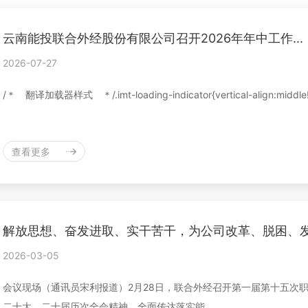
云南能投联合外经股份有限公司召开2026年年中工作...
2026-07-27
/＊ 翻译加载器样式 ＊/.imt-loading-indicator{vertical-align:middle!im
查看更多
解放思想、奋发进取、实干苦干，为公司改革、脱困、发.
2026-03-05
会议现场（通讯员宋利报道）2月28日，联合外经召开第一届第十五次职
二十大、二十届历次全会精神，全面传达落实能...