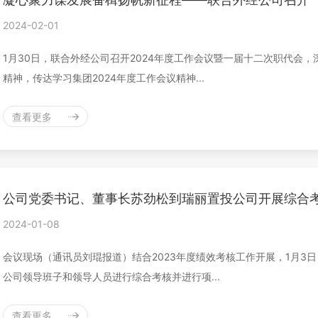
2024-02-01
1月30日，联合外经公司召开2024年度工作会议暨一届十二次职代会
精神，传达学习集团2024年度工作会议精神...
查看更多
公司党委书记、董事长苏劲松到瑞丽置投公司开展综合考.
2024-01-08
会议现场（通讯员刘琨报道）结合2023年度绩效考核工作开展，1月3
公司领导班子和领导人员进行综合考核并进行项...
查看更多