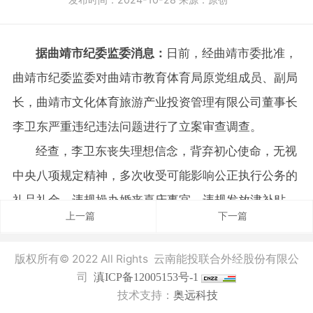
据曲靖市纪委监委消息：
日前，经曲靖市委批准，
曲靖市纪委监委对曲靖市教育体育局原党组成员、副局
长，曲靖市文化体育旅游产业投资管理有限公司董事长
李卫东严重违纪违法问题进行了立案审查调查。
经查，李卫东丧失理想信念，背弃初心使命，无视
中央八项规定精神，多次收受可能影响公正执行公务的
礼品礼金，违规操办婚丧喜庆事宜，违规发放津补贴，
上一篇
下一篇
违规开展公务接待，侵占非本人经管的公私财物；利用
职务便利为他人谋利，非法收受请托人送给的财物，数
版权所有© 2022 All Rights 云南能投联合外经股份有限公
额特别巨大。
司
滇ICP备12005153号-1
技术支持：
奥远科技
李卫东严重违反中央八项规定精神，构成严重职务